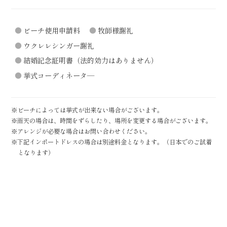
ビーチ使用申請料
牧師様謝礼
ウクレレシンガー謝礼
結婚記念証明書（法的効力はありません）
挙式コーディネータ―
※ビーチによっては挙式が出来ない場合がございます。
※雨天の場合は、時間をずらしたり、場所を変更する場合がございます。
※アレンジが必要な場合はお問い合わせください。
※下記インポートドレスの場合は別途料金となります。（日本でのご試着
となります）